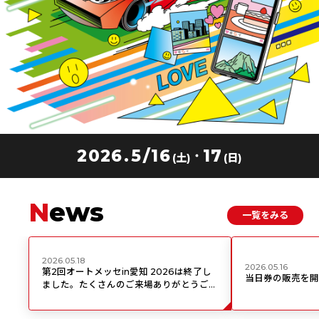
202
6.5/
1
6
1
7
土
日
(
)
(
)
N
ews
一覧をみる
2026.05.18
2026.05.16
第2回オートメッセin愛知 2026は終了し
当日券の販売を開
ました。たくさんのご来場ありがとうござ
いました！