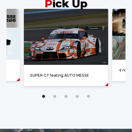
P
ick Up
イベン
SUPER GT feating AUTO MESSE